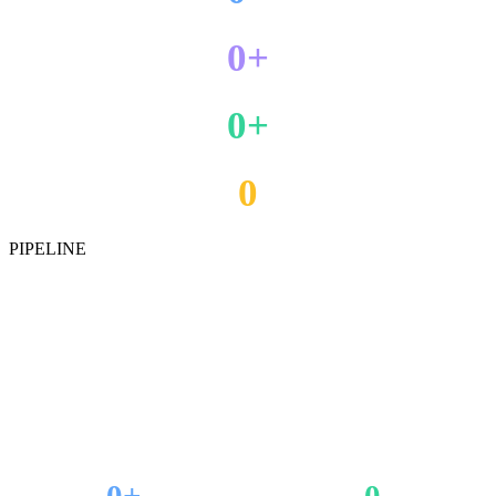
보유 특허
0+
기술 파트너
0+
납품 기관
0
핵심 기술 분야
PIPELINE
진행 중인
연구 파이프라인
바로바이오의 연구 파이프라인은 전임상부터 임상 단계까지
다양한 단계에서 활발히 진행 중입니다.
0+
0